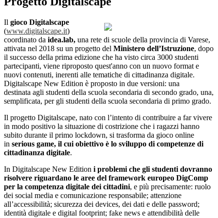
Progetto Digitalscape
Il
gioco Digitalscape
(
www.digitalscape.it
)
coordinato da
idea.lab,
una rete di scuole della provincia di Varese,
attivata nel 2018 su un progetto del
Ministero dell’Istruzione
, dopo
il successo della prima edizione che ha visto circa 3000 studenti
partecipanti, viene riproposto quest'anno con un nuovo format e
nuovi contenuti, inerenti alle tematiche di cittadinanza digitale.
Digitalscape New Edition è proposto in due versioni: una
destinata agli studenti della scuola secondaria di secondo grado, una,
semplificata, per gli studenti della scuola secondaria di primo grado.
Il progetto Digitalscape, nato con l’intento di contribuire a far vivere
in modo positivo la situazione di costrizione che i ragazzi hanno
subito durante il primo lockdown, si trasforma da gioco online
in
serious game, il cui obiettivo è lo sviluppo di competenze di
cittadinanza digitale
.
In Digitalscape New Edition
i problemi che gli studenti dovranno
risolvere riguardano le aree del framework europeo DigComp
per la competenza digitale dei cittadini
, e più precisamente: ruolo
dei social media e comunicazione responsabile; attenzione
all’accessibilità; sicurezza dei devices, dei dati e delle password;
identità digitale e digital footprint; fake news e attendibilità delle