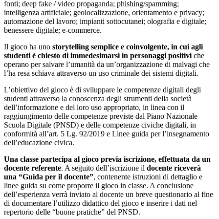
fonti; deep fake / video propaganda; phishing/spamming;
intelligenza artificiale; geolocalizzazione, orientamento e privacy;
automazione del lavoro; impianti sottocutanei; olografia e digitale;
benessere digitale; e-commerce.
Il gioco ha uno
storytelling semplice e coinvolgente, in cui agli
studenti è chiesto di immedesimarsi in personaggi positivi
che
operano per salvare l’umanità da un’organizzazione di malvagi che
l’ha resa schiava attraverso un uso criminale dei sistemi digitali.
L’obiettivo del gioco è di sviluppare le competenze digitali degli
studenti attraverso la conoscenza degli strumenti della società
dell’informazione e del loro uso appropriato, in linea con il
raggiungimento delle competenze previste dal Piano Nazionale
Scuola Digitale (PNSD) e delle competenze civiche digitali, in
conformità all’art. 5 Lg. 92/2019 e Linee guida per l’insegnamento
dell’educazione civica.
Una classe partecipa al gioco previa iscrizione, effettuata da un
docente referente
. A seguito dell’iscrizione il
docente riceverà
una “Guida per il docente”
, contenente istruzioni di dettaglio e
linee guida su come proporre il gioco in classe. A conclusione
dell’esperienza verrà inviato al docente un breve questionario al fine
di documentare l’utilizzo didattico del gioco e inserire i dati nel
repertorio delle “buone pratiche” del PNSD.