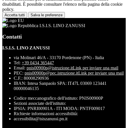
disabilitati. È possibile consultare l'elenco nella pagina della cookie
policy.
Accetta tutti
Salva le preferenze
I.S.I.S. LINO ZANUSSI
Contatti
I.S.I.S. LINO ZANUSSI
via Molinari 46/A - 33170 Pordenone (PN) - Italia
Tel:
+39 0434 365447
Email:
pnis00900p@istruzione.it
Link per inviare una mail
PEC:
pnis00900p@pec.istruzione.it
Link per inviare una mail
C.F.: 80008290936
IBAN: Intesa Sanpaolo SPA: IT47L 03069 123441
00000046135
Codice meccanografico dell'istituto: PNIS00900P
Sezioni associate dell'istituto:
IPSIA: PNRI00901A - ITI MODA: PNTF009017
Richieste informazioni accessibilità:
accessibilita@isiszanussi.pn.it