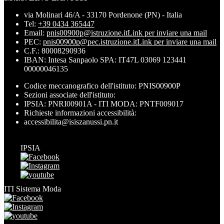
via Molinari 46/A - 33170 Pordenone (PN) - Italia
Tel:
+39 0434 365447
Email:
pnis00900p@istruzione.it
Link per inviare una mail
PEC:
pnis00900p@pec.istruzione.it
Link per inviare una mail
C.F.: 80008290936
IBAN: Intesa Sanpaolo SPA: IT47L 03069 123441
00000046135
Codice meccanografico dell'istituto: PNIS00900P
Sezioni associate dell'istituto:
IPSIA: PNRI00901A - ITI MODA: PNTF009017
Richieste informazioni accessibilità:
accessibilita@isiszanussi.pn.it
IPSIA
ITI Sistema Moda