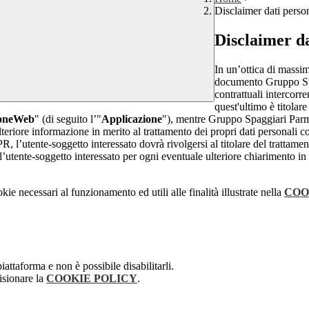
Disclaimer dati perso
Disclaimer da
In un’ottica di massim
documento Gruppo Spag
contrattuali intercor
quest'ultimo è titolare
ioneWeb
" (di seguito l’"
Applicazione
"), mentre Gruppo Spaggiari Parma
teriore informazione in merito al trattamento dei propri dati personali con
, l’utente-soggetto interessato dovrà rivolgersi al titolare del trattament
’utente-soggetto interessato per ogni eventuale ulteriore chiarimento in 
kie necessari al funzionamento ed utili alle finalità illustrate nella
COO
attaforma e non è possibile disabilitarli.
isionare la
COOKIE POLICY
.