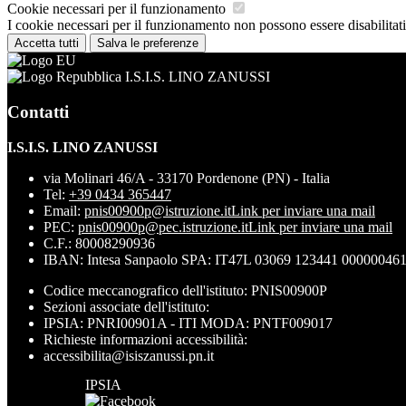
Cookie necessari per il funzionamento
I cookie necessari per il funzionamento non possono essere disabilitati.
Accetta tutti
Salva le preferenze
I.S.I.S. LINO ZANUSSI
Contatti
I.S.I.S. LINO ZANUSSI
via Molinari 46/A - 33170 Pordenone (PN) - Italia
Tel:
+39 0434 365447
Email:
pnis00900p@istruzione.it
Link per inviare una mail
PEC:
pnis00900p@pec.istruzione.it
Link per inviare una mail
C.F.: 80008290936
IBAN: Intesa Sanpaolo SPA: IT47L 03069 123441 00000046
Codice meccanografico dell'istituto: PNIS00900P
Sezioni associate dell'istituto:
IPSIA: PNRI00901A - ITI MODA: PNTF009017
Richieste informazioni accessibilità:
accessibilita@isiszanussi.pn.it
IPSIA