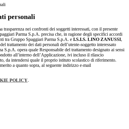
nali
ti personali
a trasparenza nei confronti dei soggetti interessati, con il presente
giari Parma S.p.A. precisa che, in ragione degli specifici accordi
renti tra Gruppo Spaggiari Parma S.p.A. e
I.S.I.S. LINO ZANUSSI
,
 del trattamento dei dati personali dell’utente-soggetto interessato
 S.p.A. opera quale Responsabile del trattamento designato ai sensi
dotto all’interno dell’Applicazione, ivi incluso il rilascio
o, da intendersi quale il proprio istituto scolastico di riferimento.
merito a quanto sopra, al seguente indirizzo e-mail
KIE POLICY
.