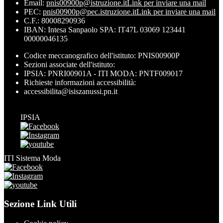
Email:
pnis00900p@istruzione.it
Link per inviare una mail
PEC:
pnis00900p@pec.istruzione.it
Link per inviare una mail
C.F.: 80008290936
IBAN: Intesa Sanpaolo SPA: IT47L 03069 123441
00000046135
Codice meccanografico dell'istituto: PNIS00900P
Sezioni associate dell'istituto:
IPSIA: PNRI00901A - ITI MODA: PNTF009017
Richieste informazioni accessibilità:
accessibilita@isiszanussi.pn.it
IPSIA
ITI Sistema Moda
Sezione Link Utili