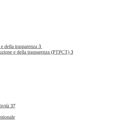
 e della trasparenza
3
rruzione e della trasparenza (PTPCT)
3
tività
37
stionale