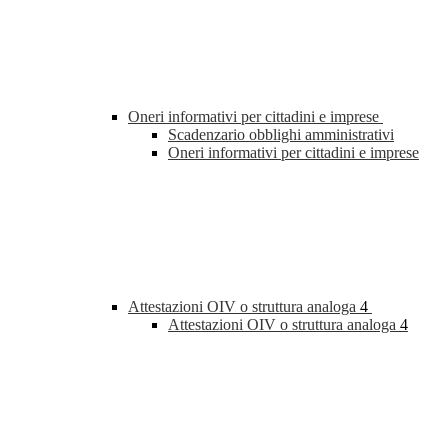
Oneri informativi per cittadini e imprese
Scadenzario obblighi amministrativi
Oneri informativi per cittadini e imprese
Attestazioni OIV o struttura analoga
4
Attestazioni OIV o struttura analoga
4