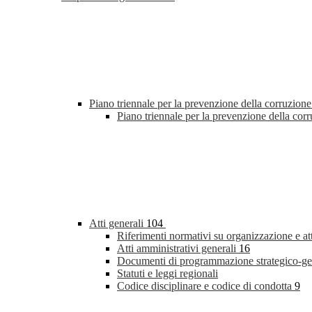
Piano triennale per la prevenzione della corruzione
Piano triennale per la prevenzione della co
Atti generali
104
Riferimenti normativi su organizzazione e at
Atti amministrativi generali
16
Documenti di programmazione strategico-ge
Statuti e leggi regionali
Codice disciplinare e codice di condotta
9