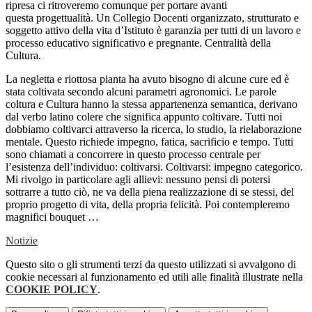
ripresa ci ritroveremo comunque per portare avanti
questa progettualità. Un Collegio Docenti organizzato, strutturato e
soggetto attivo della vita d’Istituto è garanzia per tutti di un lavoro e
processo educativo significativo e pregnante. Centralità della
Cultura.
La negletta e riottosa pianta ha avuto bisogno di alcune cure ed è
stata coltivata secondo alcuni parametri agronomici. Le parole
coltura e Cultura hanno la stessa appartenenza semantica, derivano
dal verbo latino colere che significa appunto coltivare. Tutti noi
dobbiamo coltivarci attraverso la ricerca, lo studio, la rielaborazione
mentale. Questo richiede impegno, fatica, sacrificio e tempo. Tutti
sono chiamati a concorrere in questo processo centrale per
l’esistenza dell’individuo: coltivarsi. Coltivarsi: impegno categorico.
Mi rivolgo in particolare agli allievi: nessuno pensi di potersi
sottrarre a tutto ciò, ne va della piena realizzazione di se stessi, del
proprio progetto di vita, della propria felicità. Poi contempleremo
magnifici bouquet …
Notizie
Questo sito o gli strumenti terzi da questo utilizzati si avvalgono di
cookie necessari al funzionamento ed utili alle finalità illustrate nella
COOKIE POLICY
.