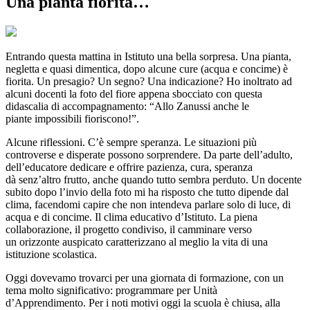
Una pianta fiorita…
Entrando questa mattina in Istituto una bella sorpresa. Una pianta,
negletta e quasi dimentica, dopo alcune cure (acqua e concime) è
fiorita. Un presagio? Un segno? Una indicazione? Ho inoltrato ad
alcuni docenti la foto del fiore appena sbocciato con questa
didascalia di accompagnamento: “Allo Zanussi anche le
piante impossibili fioriscono!”.
Alcune riflessioni. C’è sempre speranza. Le situazioni più
controverse e disperate possono sorprendere. Da parte dell’adulto,
dell’educatore dedicare e offrire pazienza, cura, speranza
dà senz’altro frutto, anche quando tutto sembra perduto. Un docente
subito dopo l’invio della foto mi ha risposto che tutto dipende dal
clima, facendomi capire che non intendeva parlare solo di luce, di
acqua e di concime. Il clima educativo d’Istituto. La piena
collaborazione, il progetto condiviso, il camminare verso
un orizzonte auspicato caratterizzano al meglio la vita di una
istituzione scolastica.
Oggi dovevamo trovarci per una giornata di formazione, con un
tema molto significativo: programmare per Unità
d’Apprendimento. Per i noti motivi oggi la scuola è chiusa, alla