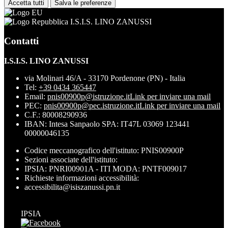
Accetta tutti
Salva le preferenze
I.S.I.S. LINO ZANUSSI
Contatti
I.S.I.S. LINO ZANUSSI
via Molinari 46/A - 33170 Pordenone (PN) - Italia
Tel:
+39 0434 365447
Email:
pnis00900p@istruzione.it
Link per inviare una mail
PEC:
pnis00900p@pec.istruzione.it
Link per inviare una mail
C.F.: 80008290936
IBAN: Intesa Sanpaolo SPA: IT47L 03069 123441
00000046135
Codice meccanografico dell'istituto: PNIS00900P
Sezioni associate dell'istituto:
IPSIA: PNRI00901A - ITI MODA: PNTF009017
Richieste informazioni accessibilità:
accessibilita@isiszanussi.pn.it
IPSIA