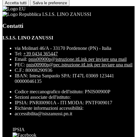
Accetta tutti
Salva le preferenze
I.S.I.S. LINO ZANUSSI
Contatti
I.S.I.S. LINO ZANUSSI
via Molinari 46/A - 33170 Pordenone (PN) - Italia
Tel:
+39 0434 365447
Email:
pnis00900p@istruzione.it
Link per inviare una mail
PEC:
pnis00900p@pec.istruzione.it
Link per inviare una mail
C.F.: 80008290936
IBAN: Intesa Sanpaolo SPA: IT47L 03069 123441
00000046135
Codice meccanografico dell'istituto: PNIS00900P
Sezioni associate dell'istituto:
IPSIA: PNRI00901A - ITI MODA: PNTF009017
Richieste informazioni accessibilità:
accessibilita@isiszanussi.pn.it
IPSIA