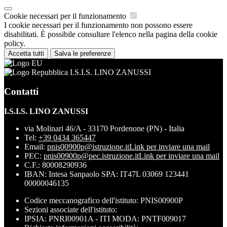
Cookie necessari per il funzionamento
I cookie necessari per il funzionamento non possono essere
disabilitati. È possibile consultare l'elenco nella pagina della cookie
policy.
Accetta tutti
Salva le preferenze
I.S.I.S. LINO ZANUSSI
Contatti
I.S.I.S. LINO ZANUSSI
via Molinari 46/A - 33170 Pordenone (PN) - Italia
Tel:
+39 0434 365447
Email:
pnis00900p@istruzione.it
Link per inviare una mail
PEC:
pnis00900p@pec.istruzione.it
Link per inviare una mail
C.F.: 80008290936
IBAN: Intesa Sanpaolo SPA: IT47L 03069 123441
00000046135
Codice meccanografico dell'istituto: PNIS00900P
Sezioni associate dell'istituto:
IPSIA: PNRI00901A - ITI MODA: PNTF009017