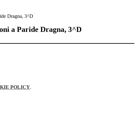
ride Dragna, 3^D
oni a Paride Dragna, 3^D
KIE POLICY
.