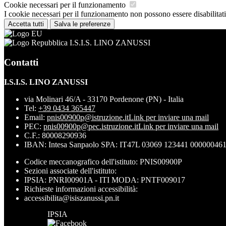
Cookie necessari per il funzionamento
I cookie necessari per il funzionamento non possono essere disabilitati.
Accetta tutti
Salva le preferenze
I.S.I.S. LINO ZANUSSI
Contatti
I.S.I.S. LINO ZANUSSI
via Molinari 46/A - 33170 Pordenone (PN) - Italia
Tel:
+39 0434 365447
Email:
pnis00900p@istruzione.it
Link per inviare una mail
PEC:
pnis00900p@pec.istruzione.it
Link per inviare una mail
C.F.: 80008290936
IBAN: Intesa Sanpaolo SPA: IT47L 03069 123441 00000046
Codice meccanografico dell'istituto: PNIS00900P
Sezioni associate dell'istituto:
IPSIA: PNRI00901A - ITI MODA: PNTF009017
Richieste informazioni accessibilità:
accessibilita@isiszanussi.pn.it
IPSIA