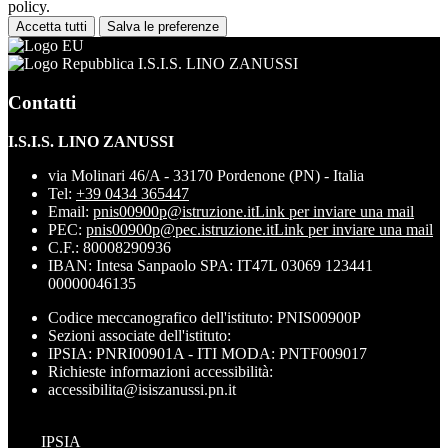
policy.
Accetta tutti
Salva le preferenze
I.S.I.S. LINO ZANUSSI
Contatti
I.S.I.S. LINO ZANUSSI
via Molinari 46/A - 33170 Pordenone (PN) - Italia
Tel:
+39 0434 365447
Email:
pnis00900p@istruzione.it
Link per inviare una mail
PEC:
pnis00900p@pec.istruzione.it
Link per inviare una mail
C.F.: 80008290936
IBAN: Intesa Sanpaolo SPA: IT47L 03069 123441
00000046135
Codice meccanografico dell'istituto: PNIS00900P
Sezioni associate dell'istituto:
IPSIA: PNRI00901A - ITI MODA: PNTF009017
Richieste informazioni accessibilità:
accessibilita@isiszanussi.pn.it
IPSIA