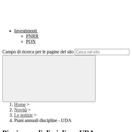
Investimenti
PNRR
PON
Campo di ricerca per le pagine del sito
Home
>
Novità
>
Le notizie
>
Piani annuali discipline - UDA