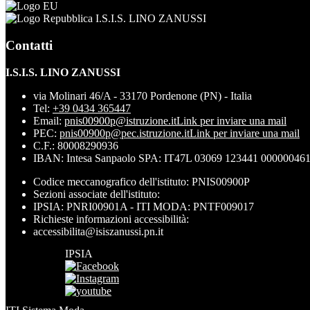
I.S.I.S. LINO ZANUSSI
Contatti
I.S.I.S. LINO ZANUSSI
via Molinari 46/A - 33170 Pordenone (PN) - Italia
Tel:
+39 0434 365447
Email:
pnis00900p@istruzione.it
Link per inviare una mail
PEC:
pnis00900p@pec.istruzione.it
Link per inviare una mail
C.F.: 80008290936
IBAN: Intesa Sanpaolo SPA: IT47L 03069 123441 00000046
Codice meccanografico dell'istituto: PNIS00900P
Sezioni associate dell'istituto:
IPSIA: PNRI00901A - ITI MODA: PNTF009017
Richieste informazioni accessibilità:
accessibilita@isiszanussi.pn.it
IPSIA