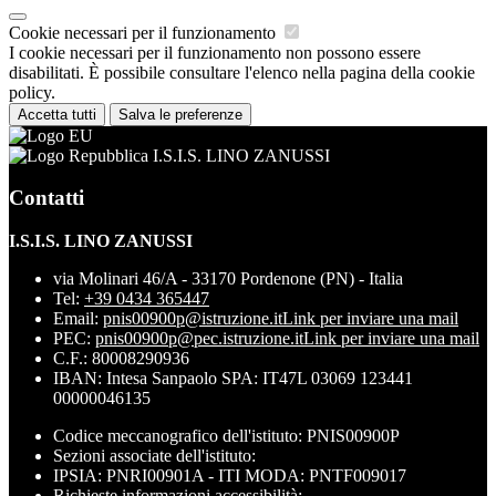
Cookie necessari per il funzionamento
I cookie necessari per il funzionamento non possono essere
disabilitati. È possibile consultare l'elenco nella pagina della cookie
policy.
Accetta tutti
Salva le preferenze
I.S.I.S. LINO ZANUSSI
Contatti
I.S.I.S. LINO ZANUSSI
via Molinari 46/A - 33170 Pordenone (PN) - Italia
Tel:
+39 0434 365447
Email:
pnis00900p@istruzione.it
Link per inviare una mail
PEC:
pnis00900p@pec.istruzione.it
Link per inviare una mail
C.F.: 80008290936
IBAN: Intesa Sanpaolo SPA: IT47L 03069 123441
00000046135
Codice meccanografico dell'istituto: PNIS00900P
Sezioni associate dell'istituto:
IPSIA: PNRI00901A - ITI MODA: PNTF009017
Richieste informazioni accessibilità: