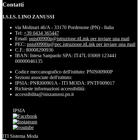
Contatti
I.S.I.S. LINO ZANUSSI
via Molinari 46/A - 33170 Pordenone (PN) - Italia
Tel:
+39 0434 365447
Email:
pnis00900p@istruzione.it
Link per inviare una mail
PEC:
pnis00900p@pec.istruzione.it
Link per inviare una mail
C.F.: 80008290936
IBAN: Intesa Sanpaolo SPA: IT47L 03069 123441
00000046135
Codice meccanografico dell'istituto: PNIS00900P
Sezioni associate dell'istituto:
IPSIA: PNRI00901A - ITI MODA: PNTF009017
Richieste informazioni accessibilità:
accessibilita@isiszanussi.pn.it
IPSIA
ITI Sistema Moda