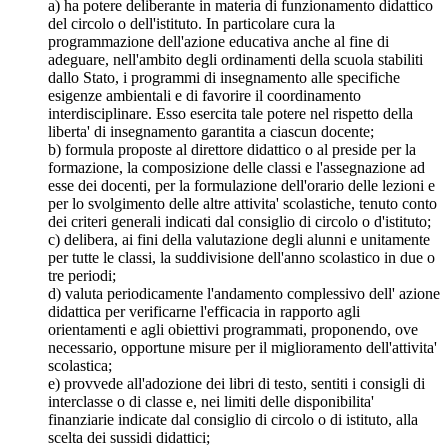
a) ha potere deliberante in materia di funzionamento didattico
del circolo o dell'istituto. In particolare cura la
programmazione dell'azione educativa anche al fine di
adeguare, nell'ambito degli ordinamenti della scuola stabiliti
dallo Stato, i programmi di insegnamento alle specifiche
esigenze ambientali e di favorire il coordinamento
interdisciplinare. Esso esercita tale potere nel rispetto della
liberta' di insegnamento garantita a ciascun docente;
b) formula proposte al direttore didattico o al preside per la
formazione, la composizione delle classi e l'assegnazione ad
esse dei docenti, per la formulazione dell'orario delle lezioni e
per lo svolgimento delle altre attivita' scolastiche, tenuto conto
dei criteri generali indicati dal consiglio di circolo o d'istituto;
c) delibera, ai fini della valutazione degli alunni e unitamente
per tutte le classi, la suddivisione dell'anno scolastico in due o
tre periodi;
d) valuta periodicamente l'andamento complessivo dell' azione
didattica per verificarne l'efficacia in rapporto agli
orientamenti e agli obiettivi programmati, proponendo, ove
necessario, opportune misure per il miglioramento dell'attivita'
scolastica;
e) provvede all'adozione dei libri di testo, sentiti i consigli di
interclasse o di classe e, nei limiti delle disponibilita'
finanziarie indicate dal consiglio di circolo o di istituto, alla
scelta dei sussidi didattici;