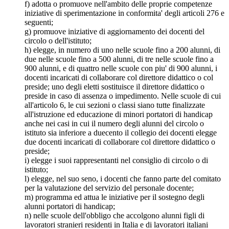
f) adotta o promuove nell'ambito delle proprie competenze
iniziative di sperimentazione in conformita' degli articoli 276 e
seguenti;
g) promuove iniziative di aggiornamento dei docenti del
circolo o dell'istituto;
h) elegge, in numero di uno nelle scuole fino a 200 alunni, di
due nelle scuole fino a 500 alunni, di tre nelle scuole fino a
900 alunni, e di quattro nelle scuole con piu' di 900 alunni, i
docenti incaricati di collaborare col direttore didattico o col
preside; uno degli eletti sostituisce il direttore didattico o
preside in caso di assenza o impedimento. Nelle scuole di cui
all'articolo 6, le cui sezioni o classi siano tutte finalizzate
all'istruzione ed educazione di minori portatori di handicap
anche nei casi in cui il numero degli alunni del circolo o
istituto sia inferiore a duecento il collegio dei docenti elegge
due docenti incaricati di collaborare col direttore didattico o
preside;
i) elegge i suoi rappresentanti nel consiglio di circolo o di
istituto;
l) elegge, nel suo seno, i docenti che fanno parte del comitato
per la valutazione del servizio del personale docente;
m) programma ed attua le iniziative per il sostegno degli
alunni portatori di handicap;
n) nelle scuole dell'obbligo che accolgono alunni figli di
lavoratori stranieri residenti in Italia e di lavoratori italiani