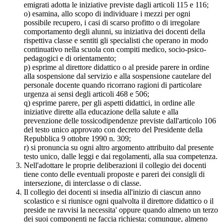
emigrati adotta le iniziative previste dagli articoli 115 e 116;
o) esamina, allo scopo di individuare i mezzi per ogni
possibile recupero, i casi di scarso profitto o di irregolare
comportamento degli alunni, su iniziativa dei docenti della
rispettiva classe e sentiti gli specialisti che operano in modo
continuativo nella scuola con compiti medico, socio-psico-
pedagogici e di orientamento;
p) esprime al direttore didattico o al preside parere in ordine
alla sospensione dal servizio e alla sospensione cautelare del
personale docente quando ricorrano ragioni di particolare
urgenza ai sensi degli articoli 468 e 506;
q) esprime parere, per gli aspetti didattici, in ordine alle
iniziative dirette alla educazione della salute e alla
prevenzione delle tossicodipendenze previste dall'articolo 106
del testo unico approvato con decreto del Presidente della
Repubblica 9 ottobre 1990 n. 309;
r) si pronuncia su ogni altro argomento attribuito dal presente
testo unico, dalle leggi e dai regolamenti, alla sua competenza.
Nell'adottare le proprie deliberazioni il collegio dei docenti
tiene conto delle eventuali proposte e pareri dei consigli di
intersezione, di interclasse o di classe.
Il collegio dei docenti si insedia all'inizio di ciascun anno
scolastico e si riunisce ogni qualvolta il direttore didattico o il
preside ne ravvisi la necessita' oppure quando almeno un terzo
dei suoi componenti ne faccia richiesta; comunque, almeno