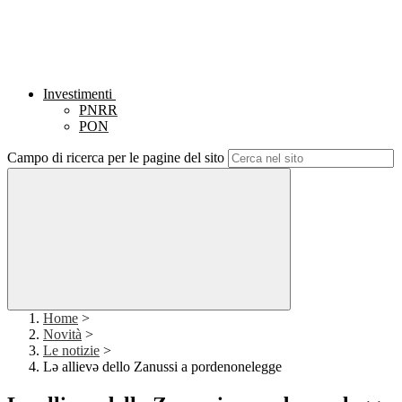
Investimenti
PNRR
PON
Campo di ricerca per le pagine del sito
Home
>
Novità
>
Le notizie
>
Lə allievə dello Zanussi a pordenonelegge