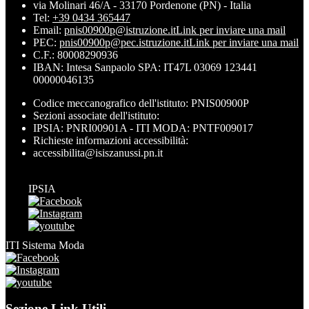
via Molinari 46/A - 33170 Pordenone (PN) - Italia
Tel:
+39 0434 365447
Email:
pnis00900p@istruzione.it
Link per inviare una mail
PEC:
pnis00900p@pec.istruzione.it
Link per inviare una mail
C.F.: 80008290936
IBAN: Intesa Sanpaolo SPA: IT47L 03069 123441
00000046135
Codice meccanografico dell'istituto: PNIS00900P
Sezioni associate dell'istituto:
IPSIA: PNRI00901A - ITI MODA: PNTF009017
Richieste informazioni accessibilità:
accessibilita@isiszanussi.pn.it
IPSIA
ITI Sistema Moda
Sezione Link Utili