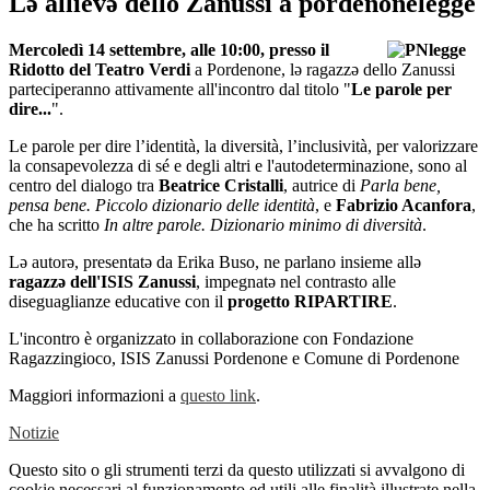
Lə allievə dello Zanussi a pordenonelegge
Mercoledì 14 settembre, alle 10:00, presso il
Ridotto del Teatro Verdi
a Pordenone, lə
ragazzə dello Zanussi
parteciperanno attivamente all'incontro dal titolo "
Le parole per
dire...
".
Le parole per dire l’identità, la diversità, l’inclusività, per valorizzare
la consapevolezza di sé e degli altri e l'autodeterminazione, sono al
centro del dialogo tra
Beatrice Cristalli
, autrice di
Parla bene,
pensa bene. Piccolo dizionario delle identità
, e
Fabrizio Acanfora
,
che ha scritto
In altre parole. Dizionario minimo di diversità
.
Lə autorə, presentatə da Erika Buso, ne parlano insieme allə
ragazzə dell'ISIS Zanussi
, impegnatə nel contrasto alle
diseguaglianze educative con il
progetto RIPARTIRE
.
L'incontro è organizzato in collaborazione con Fondazione
Ragazzingioco, ISIS Zanussi Pordenone e Comune di Pordenone
Maggiori informazioni a
questo link
.
Notizie
Questo sito o gli strumenti terzi da questo utilizzati si avvalgono di
cookie necessari al funzionamento ed utili alle finalità illustrate nella