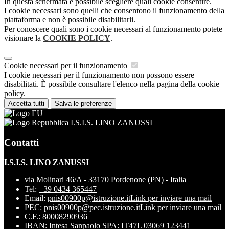
In questa schermata è possibile scegliere quali cookie consentire.
I cookie necessari sono quelli che consentono il funzionamento della
piattaforma e non è possibile disabilitarli.
Per conoscere quali sono i cookie necessari al funzionamento potete
visionare la
COOKIE POLICY
.
Cookie necessari per il funzionamento
I cookie necessari per il funzionamento non possono essere
disabilitati. È possibile consultare l'elenco nella pagina della cookie
policy.
Accetta tutti
Salva le preferenze
I.S.I.S. LINO ZANUSSI
Contatti
I.S.I.S. LINO ZANUSSI
via Molinari 46/A - 33170 Pordenone (PN) - Italia
Tel:
+39 0434 365447
Email:
pnis00900p@istruzione.it
Link per inviare una mail
PEC:
pnis00900p@pec.istruzione.it
Link per inviare una mail
C.F.: 80008290936
IBAN: Intesa Sanpaolo SPA: IT47L 03069 123441