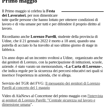
Primo maggio
Il Primo maggio si celebra la
Festa
dei Lavoratori
, per non dimenticare
tutte quelle persone che hanno lottato per ottenere condizioni di
lavoro e di vita umane per tutti e per difendere il proprio diritto al
lavoro.
Ricordiamo anche
Lorenzo Parelli
, studente della provincia di
Udine, che il 21 gennaio 2022 è morto a 18 anni, quando una
putrella di acciaio lo ha travolto al suo ultimo giorno di stage in
fabbrica.
Un anno dopo ad un incontro svoltosi a Udine, organizzato anche
dai genitori di Lorenzo, con la partecipazione di istituzioni, scuole,
aziende. è stato varato un memorandum, «
La Carta di Lorenzo
»,
che indica regole per la sicurezza dei percorsi educativi nei quali si
inserisce l'esperienza in azienda, che si allega.
Servizio del TGR del FVG:
Il messaggio dei genitori di Lorenzo
Parelli al concerto del 1 maggio
Video di AlaNews al Concertone del primo maggio con
l'intervista
ai genitori di Lorenzo Parelli: "Centrale sicurezza sul lavoro e
dimensione umana
".