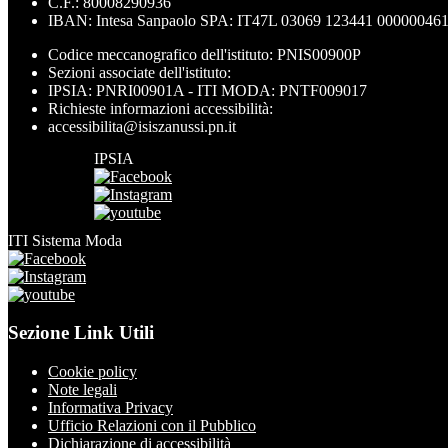
C.F.: 80008290936
IBAN: Intesa Sanpaolo SPA: IT47L 03069 123441 00000046
Codice meccanografico dell'istituto: PNIS00900P
Sezioni associate dell'istituto:
IPSIA: PNRI00901A - ITI MODA: PNTF009017
Richieste informazioni accessibilità:
accessibilita@isiszanussi.pn.it
IPSIA
ITI Sistema Moda
Sezione Link Utili
Cookie policy
Note legali
Informativa Privacy
Ufficio Relazioni con il Pubblico
Dichiarazione di accessibilità