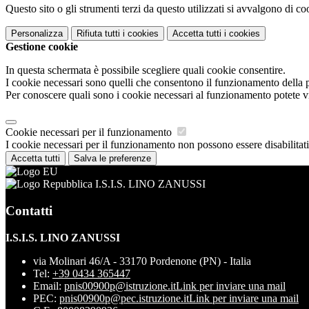
Questo sito o gli strumenti terzi da questo utilizzati si avvalgono di coo
Personalizza
Rifiuta tutti
i cookies
Accetta tutti
i cookies
Gestione cookie
In questa schermata è possibile scegliere quali cookie consentire.
I cookie necessari sono quelli che consentono il funzionamento della pi
Per conoscere quali sono i cookie necessari al funzionamento potete v
Cookie necessari per il funzionamento
I cookie necessari per il funzionamento non possono essere disabilitati.
Accetta tutti
Salva le preferenze
I.S.I.S. LINO ZANUSSI
Contatti
I.S.I.S. LINO ZANUSSI
via Molinari 46/A - 33170 Pordenone (PN) - Italia
Tel:
+39 0434 365447
Email:
pnis00900p@istruzione.it
Link per inviare una mail
PEC:
pnis00900p@pec.istruzione.it
Link per inviare una mail