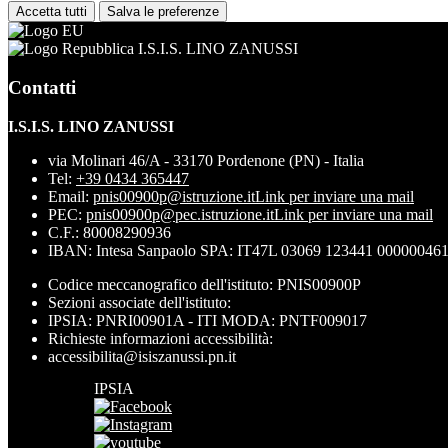
Accetta tutti
Salva le preferenze
I.S.I.S. LINO ZANUSSI
Contatti
I.S.I.S. LINO ZANUSSI
via Molinari 46/A - 33170 Pordenone (PN) - Italia
Tel:
+39 0434 365447
Email:
pnis00900p@istruzione.it
Link per inviare una mail
PEC:
pnis00900p@pec.istruzione.it
Link per inviare una mail
C.F.: 80008290936
IBAN: Intesa Sanpaolo SPA: IT47L 03069 123441 00000046
Codice meccanografico dell'istituto: PNIS00900P
Sezioni associate dell'istituto:
IPSIA: PNRI00901A - ITI MODA: PNTF009017
Richieste informazioni accessibilità:
accessibilita@isiszanussi.pn.it
IPSIA