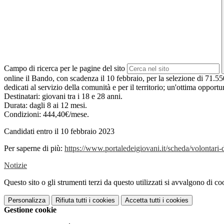
Campo di ricerca per le pagine del sito
online il Bando, con scadenza il 10 febbraio, per la selezione di 71.550 o
dedicati al servizio della comunità e per il territorio; un'ottima opport
Destinatari: giovani tra i 18 e 28 anni.
Durata: dagli 8 ai 12 mesi.
Condizioni: 444,40€/mese.
Candidati entro il 10 febbraio 2023
Per saperne di più:
https://www.portaledeigiovani.it/scheda/volontari-d
Notizie
Questo sito o gli strumenti terzi da questo utilizzati si avvalgono di coo
Personalizza
Rifiuta tutti
i cookies
Accetta tutti
i cookies
Gestione cookie