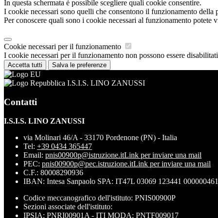
In questa schermata è possibile scegliere quali cookie consentire.
I cookie necessari sono quelli che consentono il funzionamento della pi
Per conoscere quali sono i cookie necessari al funzionamento potete v
Cookie necessari per il funzionamento
I cookie necessari per il funzionamento non possono essere disabilitati.
Accetta tutti
Salva le preferenze
I.S.I.S. LINO ZANUSSI
Contatti
I.S.I.S. LINO ZANUSSI
via Molinari 46/A - 33170 Pordenone (PN) - Italia
Tel:
+39 0434 365447
Email:
pnis00900p@istruzione.it
Link per inviare una mail
PEC:
pnis00900p@pec.istruzione.it
Link per inviare una mail
C.F.: 80008290936
IBAN: Intesa Sanpaolo SPA: IT47L 03069 123441 00000046
Codice meccanografico dell'istituto: PNIS00900P
Sezioni associate dell'istituto:
IPSIA: PNRI00901A - ITI MODA: PNTF009017