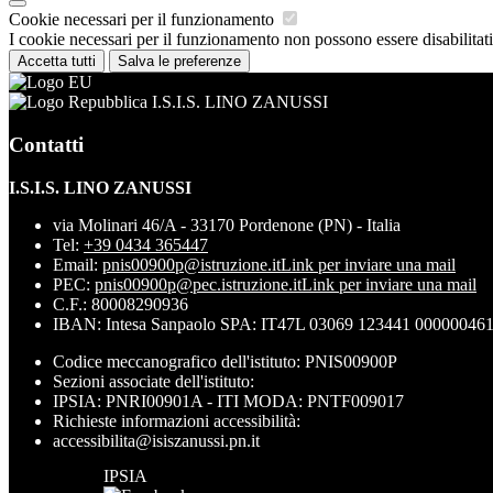
Cookie necessari per il funzionamento
I cookie necessari per il funzionamento non possono essere disabilitati.
Accetta tutti
Salva le preferenze
I.S.I.S. LINO ZANUSSI
Contatti
I.S.I.S. LINO ZANUSSI
via Molinari 46/A - 33170 Pordenone (PN) - Italia
Tel:
+39 0434 365447
Email:
pnis00900p@istruzione.it
Link per inviare una mail
PEC:
pnis00900p@pec.istruzione.it
Link per inviare una mail
C.F.: 80008290936
IBAN: Intesa Sanpaolo SPA: IT47L 03069 123441 00000046
Codice meccanografico dell'istituto: PNIS00900P
Sezioni associate dell'istituto:
IPSIA: PNRI00901A - ITI MODA: PNTF009017
Richieste informazioni accessibilità:
accessibilita@isiszanussi.pn.it
IPSIA