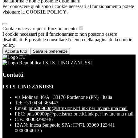
piattaforma e non è possibile disabilitarli.
Per conoscere quali sono i cookie necessari al funzionamento potete
visionare la
COOKIE POLICY
.
Cookie necessari per il funzionamento
I cookie necessari per il funzionamento non possono essere
disabilitati. È possibile consultare l'elenco nella pagina della cookie
policy.
Accetta tutti
Salva le preferenze
I.S.I.S. LINO ZANUSSI
Contatti
I.S.I.S. LINO ZANUSSI
via Molinari 46/A - 33170 Pordenone (PN) - Italia
Tel:
+39 0434 365447
Email:
pnis00900p@istruzione.it
Link per inviare una mail
PEC:
pnis00900p@pec.istruzione.it
Link per inviare una mail
C.F.: 80008290936
IBAN: Intesa Sanpaolo SPA: IT47L 03069 123441
00000046135