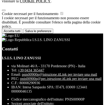
visionare la
COOKIE POLICY
.
Cookie necessari per il funzionamento
I cookie necessari per il funzionamento non possono essere
disabilitati. È possibile consultare l'elenco nella pagina della cookie
policy.
Accetta tutti
Salva le preferenze
I.S.I.S. LINO ZANUSSI
Contatti
I.S.I.S. LINO ZANUSSI
via Molinari 46/A - 33170 Pordenone (PN) - Italia
Tel:
+39 0434 365447
Email:
pnis00900p@istruzione.it
Link per inviare una mail
PEC:
pnis00900p@pec.istruzione.it
Link per inviare una mail
C.F.: 80008290936
IBAN: Intesa Sanpaolo SPA: IT47L 03069 123441
00000046135
Codice meccanografico dell'istituto: PNIS00900P
Sezioni associate dell'istituto: