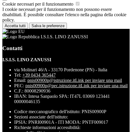
Cookie necessari per il funzionamento
I cookie necessari per il funzionamento non possono essere
disabilitati. È possibile consultare l'elenco nella pagina della cookie
policy.
Accetta tutti
Salva le preferenze
I.S.I.S. LINO ZANUSSI
Contatti
I.S.I.S. LINO ZANUSSI
via Molinari 46/A - 33170 Pordenone (PN) - Italia
Tel:
+39 0434 365447
Email:
pnis00900p@istruzione.it
Link per inviare una mail
PEC:
pnis00900p@pec.istruzione.it
Link per inviare una mail
C.F.: 80008290936
IBAN: Intesa Sanpaolo SPA: IT47L 03069 123441
00000046135
Codice meccanografico dell'istituto: PNIS00900P
Sezioni associate dell'istituto:
IPSIA: PNRI00901A - ITI MODA: PNTF009017
Richieste informazioni accessibilità: