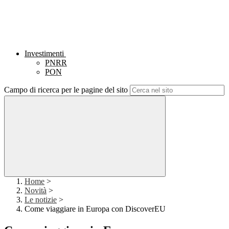
Investimenti
PNRR
PON
Campo di ricerca per le pagine del sito
Home
>
Novità
>
Le notizie
>
Come viaggiare in Europa con DiscoverEU