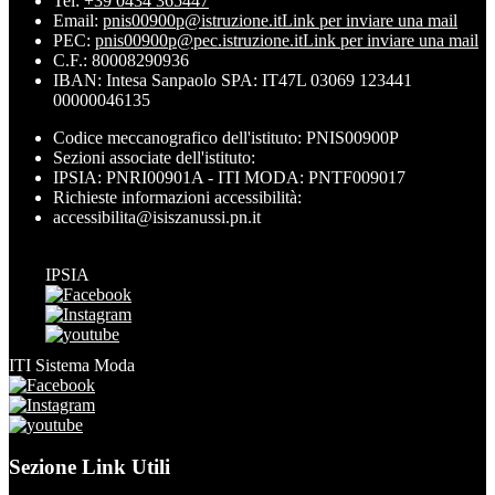
Tel:
+39 0434 365447
Email:
pnis00900p@istruzione.it
Link per inviare una mail
PEC:
pnis00900p@pec.istruzione.it
Link per inviare una mail
C.F.: 80008290936
IBAN: Intesa Sanpaolo SPA: IT47L 03069 123441
00000046135
Codice meccanografico dell'istituto: PNIS00900P
Sezioni associate dell'istituto:
IPSIA: PNRI00901A - ITI MODA: PNTF009017
Richieste informazioni accessibilità:
accessibilita@isiszanussi.pn.it
IPSIA
ITI Sistema Moda
Sezione Link Utili