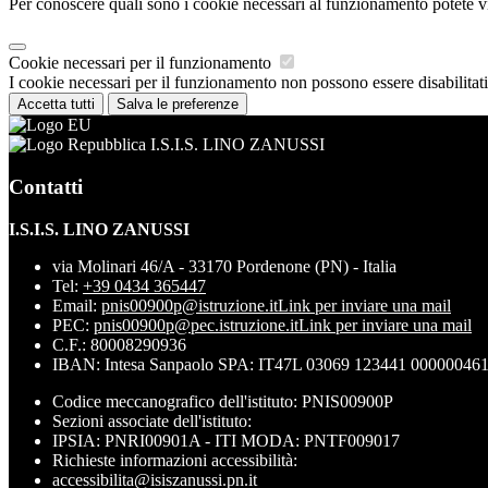
Per conoscere quali sono i cookie necessari al funzionamento potete v
Cookie necessari per il funzionamento
I cookie necessari per il funzionamento non possono essere disabilitati.
Accetta tutti
Salva le preferenze
I.S.I.S. LINO ZANUSSI
Contatti
I.S.I.S. LINO ZANUSSI
via Molinari 46/A - 33170 Pordenone (PN) - Italia
Tel:
+39 0434 365447
Email:
pnis00900p@istruzione.it
Link per inviare una mail
PEC:
pnis00900p@pec.istruzione.it
Link per inviare una mail
C.F.: 80008290936
IBAN: Intesa Sanpaolo SPA: IT47L 03069 123441 00000046
Codice meccanografico dell'istituto: PNIS00900P
Sezioni associate dell'istituto:
IPSIA: PNRI00901A - ITI MODA: PNTF009017
Richieste informazioni accessibilità:
accessibilita@isiszanussi.pn.it