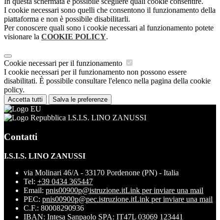
In questa schermata è possibile scegliere quali cookie consentire.
I cookie necessari sono quelli che consentono il funzionamento della
piattaforma e non è possibile disabilitarli.
Per conoscere quali sono i cookie necessari al funzionamento potete
visionare la
COOKIE POLICY
.
Cookie necessari per il funzionamento
I cookie necessari per il funzionamento non possono essere
disabilitati. È possibile consultare l'elenco nella pagina della cookie
policy.
Accetta tutti
Salva le preferenze
I.S.I.S. LINO ZANUSSI
Contatti
I.S.I.S. LINO ZANUSSI
via Molinari 46/A - 33170 Pordenone (PN) - Italia
Tel:
+39 0434 365447
Email:
pnis00900p@istruzione.it
Link per inviare una mail
PEC:
pnis00900p@pec.istruzione.it
Link per inviare una mail
C.F.: 80008290936
IBAN: Intesa Sanpaolo SPA: IT47L 03069 123441