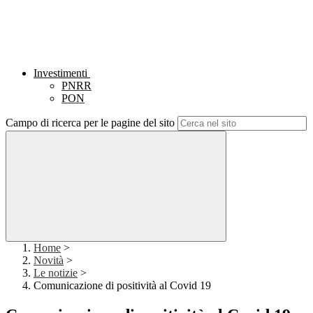
Investimenti
PNRR
PON
Campo di ricerca per le pagine del sito
Home
>
Novità
>
Le notizie
>
Comunicazione di positività al Covid 19