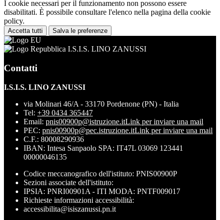
I cookie necessari per il funzionamento non possono essere
disabilitati. È possibile consultare l'elenco nella pagina della cookie
policy.
Accetta tutti
Salva le preferenze
I.S.I.S. LINO ZANUSSI
Contatti
I.S.I.S. LINO ZANUSSI
via Molinari 46/A - 33170 Pordenone (PN) - Italia
Tel:
+39 0434 365447
Email:
pnis00900p@istruzione.it
Link per inviare una mail
PEC:
pnis00900p@pec.istruzione.it
Link per inviare una mail
C.F.: 80008290936
IBAN: Intesa Sanpaolo SPA: IT47L 03069 123441
00000046135
Codice meccanografico dell'istituto: PNIS00900P
Sezioni associate dell'istituto:
IPSIA: PNRI00901A - ITI MODA: PNTF009017
Richieste informazioni accessibilità:
accessibilita@isiszanussi.pn.it