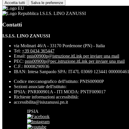
Accetta tutti
Salva le preferenze
I.S.I.S. LINO ZANUSSI
Contatti
I.S.I.S. LINO ZANUSSI
via Molinari 46/A - 33170 Pordenone (PN) - Italia
Tel:
+39 0434 365447
Email:
pnis00900p@istruzione.it
Link per inviare una mail
PEC:
pnis00900p@pec.istruzione.it
Link per inviare una mail
C.F.: 80008290936
IBAN: Intesa Sanpaolo SPA: IT47L 03069 123441 00000046
Codice meccanografico dell'istituto: PNIS00900P
Sezioni associate dell'istituto:
IPSIA: PNRI00901A - ITI MODA: PNTF009017
Richieste informazioni accessibilità:
accessibilita@isiszanussi.pn.it
IPSIA