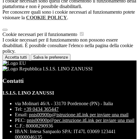
I cookie necessari sono quelli che consentono il funzionamento della
piattaforma e non è possibile disabilitarli.
Per conoscere quali sono i cookie necessari al funzionamento potete
visionare la
COOKIE POLICY
.
Cookie necessari per il funzionamento
I cookie necessari per il funzionamento non possono essere
disabilitati. È possibile consultare l'elenco nella pagina della cookie
policy.
Accetta tutti
Salva le preferenze
I.S.I.S. LINO ZANUSSI
Contatti
I.S.I.S. LINO ZANUSSI
via Molinari 46/A - 33170 Pordenone (PN) - Italia
Tel:
+39 0434 365447
Email:
pnis00900p@istruzione.it
Link per inviare una mail
PEC:
pnis00900p@pec.istruzione.it
Link per inviare una mail
C.F.: 80008290936
IBAN: Intesa Sanpaolo SPA: IT47L 03069 123441
00000046135