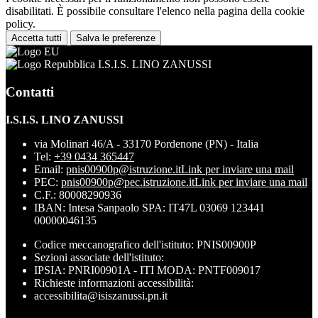
disabilitati. È possibile consultare l'elenco nella pagina della cookie
policy.
Accetta tutti
Salva le preferenze
I.S.I.S. LINO ZANUSSI
Contatti
I.S.I.S. LINO ZANUSSI
via Molinari 46/A - 33170 Pordenone (PN) - Italia
Tel:
+39 0434 365447
Email:
pnis00900p@istruzione.it
Link per inviare una mail
PEC:
pnis00900p@pec.istruzione.it
Link per inviare una mail
C.F.: 80008290936
IBAN: Intesa Sanpaolo SPA: IT47L 03069 123441
00000046135
Codice meccanografico dell'istituto: PNIS00900P
Sezioni associate dell'istituto:
IPSIA: PNRI00901A - ITI MODA: PNTF009017
Richieste informazioni accessibilità:
accessibilita@isiszanussi.pn.it