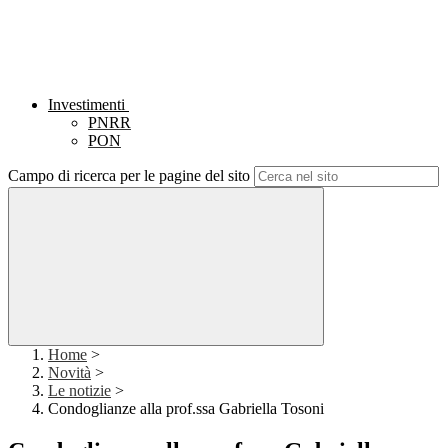
Investimenti
PNRR
PON
Campo di ricerca per le pagine del sito
Home
>
Novità
>
Le notizie
>
Condoglianze alla prof.ssa Gabriella Tosoni