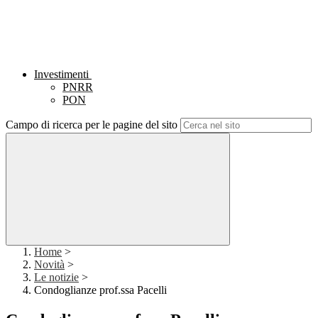
Investimenti
PNRR
PON
Campo di ricerca per le pagine del sito
Home
>
Novità
>
Le notizie
>
Condoglianze prof.ssa Pacelli