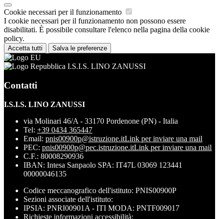
Cookie necessari per il funzionamento
I cookie necessari per il funzionamento non possono essere
disabilitati. È possibile consultare l'elenco nella pagina della cookie
policy.
Accetta tutti
Salva le preferenze
I.S.I.S. LINO ZANUSSI
Contatti
I.S.I.S. LINO ZANUSSI
via Molinari 46/A - 33170 Pordenone (PN) - Italia
Tel:
+39 0434 365447
Email:
pnis00900p@istruzione.it
Link per inviare una mail
PEC:
pnis00900p@pec.istruzione.it
Link per inviare una mail
C.F.: 80008290936
IBAN: Intesa Sanpaolo SPA: IT47L 03069 123441
00000046135
Codice meccanografico dell'istituto: PNIS00900P
Sezioni associate dell'istituto:
IPSIA: PNRI00901A - ITI MODA: PNTF009017
Richieste informazioni accessibilità: