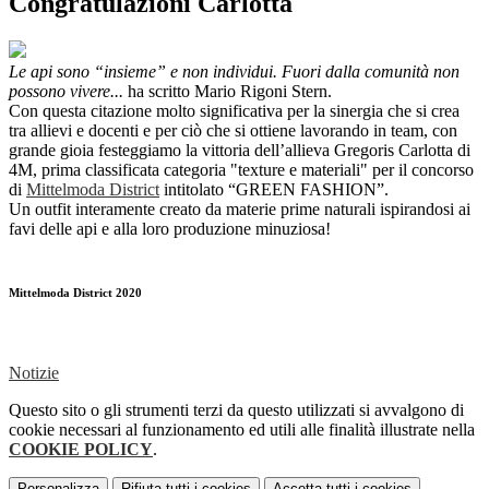
Congratulazioni Carlotta
Le api sono “insieme” e non individui. Fuori dalla comunità non
possono vivere...
ha scritto Mario Rigoni Stern.
Con questa citazione molto significativa per la sinergia che si crea
tra allievi e docenti e per ciò che si ottiene lavorando in team, con
grande gioia festeggiamo la vittoria dell’allieva Gregoris Carlotta di
4M, prima classificata categoria "texture e materiali" per il concorso
di
Mittelmoda District
intitolato “GREEN FASHION”.
Un outfit interamente creato da materie prime naturali ispirandosi ai
favi delle api e alla loro produzione minuziosa!
Mittelmoda District 2020
Notizie
Questo sito o gli strumenti terzi da questo utilizzati si avvalgono di
cookie necessari al funzionamento ed utili alle finalità illustrate nella
COOKIE POLICY
.
Personalizza
Rifiuta tutti
i cookies
Accetta tutti
i cookies