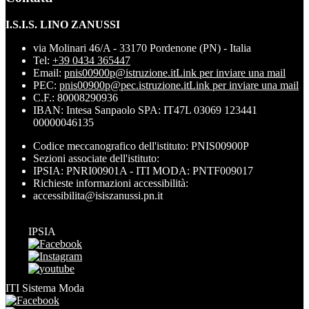
I.S.I.S. LINO ZANUSSI
via Molinari 46/A - 33170 Pordenone (PN) - Italia
Tel:
+39 0434 365447
Email:
pnis00900p@istruzione.it
Link per inviare una mail
PEC:
pnis00900p@pec.istruzione.it
Link per inviare una mail
C.F.: 80008290936
IBAN: Intesa Sanpaolo SPA: IT47L 03069 123441
00000046135
Codice meccanografico dell'istituto: PNIS00900P
Sezioni associate dell'istituto:
IPSIA: PNRI00901A - ITI MODA: PNTF009017
Richieste informazioni accessibilità:
accessibilita@isiszanussi.pn.it
IPSIA
ITI Sistema Moda