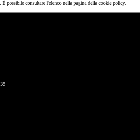
 È possibile consultare l'elenco nella pagina della cookie policy.
135