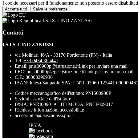
I cookie necessari per il funzionamento non possono essere disabilitati.
Accetta tutti
Salva le preferenze
I.S.I.S. LINO ZANUSSI
Contatti
I.S.I.S. LINO ZANUSSI
via Molinari 46/A - 33170 Pordenone (PN) - Italia
Tel:
+39 0434 365447
Email:
pnis00900p@istruzione.it
Link per inviare una mail
PEC:
pnis00900p@pec.istruzione.it
Link per inviare una mail
C.F.: 80008290936
IBAN: Intesa Sanpaolo SPA: IT47L 03069 123441 00000046
Codice meccanografico dell'istituto: PNIS00900P
Sezioni associate dell'istituto:
IPSIA: PNRI00901A - ITI MODA: PNTF009017
Richieste informazioni accessibilità:
accessibilita@isiszanussi.pn.it
IPSIA