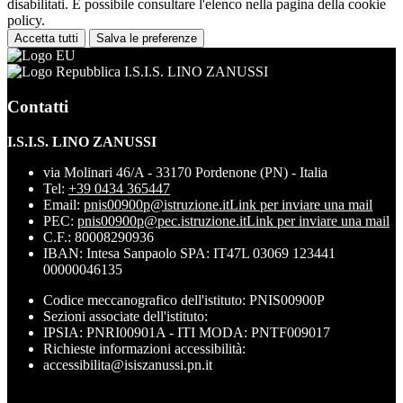
disabilitati. È possibile consultare l'elenco nella pagina della cookie
policy.
Accetta tutti
Salva le preferenze
I.S.I.S. LINO ZANUSSI
Contatti
I.S.I.S. LINO ZANUSSI
via Molinari 46/A - 33170 Pordenone (PN) - Italia
Tel:
+39 0434 365447
Email:
pnis00900p@istruzione.it
Link per inviare una mail
PEC:
pnis00900p@pec.istruzione.it
Link per inviare una mail
C.F.: 80008290936
IBAN: Intesa Sanpaolo SPA: IT47L 03069 123441
00000046135
Codice meccanografico dell'istituto: PNIS00900P
Sezioni associate dell'istituto:
IPSIA: PNRI00901A - ITI MODA: PNTF009017
Richieste informazioni accessibilità:
accessibilita@isiszanussi.pn.it