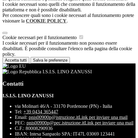
I cookie necessari sono quelli che consentono il funzionamento della
piattaforma e non è possibile disabilitarli.
Per conoscere quali sono i cookie necessari al funzionamento potete
visionare la
COOKIE POLICY
.
Cookie necessari per il funzionamento
I cookie necessari per il funzionamento non possono essere
disabilitati. È possibile consultare l'elenco nella pagina della cookie
policy.
Accetta tutti
Salva le preferenze
I.S.I.S. LINO ZANUSSI
Contatti
I.S.I.S. LINO ZANUSSI
via Molinari 46/A - 33170 Pordenone (PN) - Italia
Tel:
+39 0434 365447
Email:
pnis00900p@istruzione.it
Link per inviare una mail
PEC:
pnis00900p@pec.istruzione.it
Link per inviare una mail
C.F.: 80008290936
IBAN: Intesa Sanpaolo SPA: IT47L 03069 123441