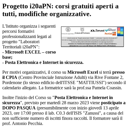
Progetto i20aPN: corsi gratuiti aperti a
tutti, modifiche organizzative.
L'Istituto organizza i seguenti
percorsi formativi
professionalizzanti legati al
progetto "Laboratori
Territoriali i20aPN":
- Microsoft EXCEL – corso
base;
- Posta Elettronica e Internet in sicurezza.
Per motivi organizzativi, il corso su
Microsoft Excel
si terrà
presso
il CPIA
(Centro Provinciale Istruzione Adulti) via Rive Fontane 2,
Pordenone (lo stesso edificio dell'ITSSE "MATTIUSSI") secondo il
calendario allegato. La formatrice sarà la prof.ssa Pamela Coassin.
Inoltre l'inizio del Corso su "
Posta Elettronica e Internet in
sicurezza
", previsto per martedì 28 marzo 2023 viene
posticipato a
DOPO PASQUA
(presumibilmente con inizio giovedì 13 aprile
2023, ore 17:00 presso il lab. C0.3 dell'ISIS "Zanussi", a causa del
non sufficiente numero di iscritti finora raccolti. Il formatore sarà il
prof. Antonio Pecchia.