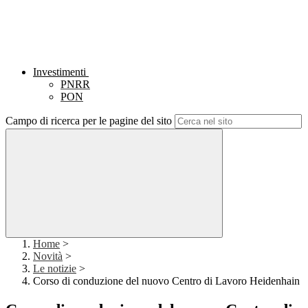
Investimenti
PNRR
PON
Campo di ricerca per le pagine del sito
Home
>
Novità
>
Le notizie
>
Corso di conduzione del nuovo Centro di Lavoro Heidenhain