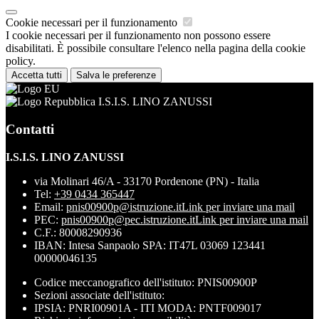
Cookie necessari per il funzionamento
I cookie necessari per il funzionamento non possono essere
disabilitati. È possibile consultare l'elenco nella pagina della cookie
policy.
Accetta tutti
Salva le preferenze
I.S.I.S. LINO ZANUSSI
Contatti
I.S.I.S. LINO ZANUSSI
via Molinari 46/A - 33170 Pordenone (PN) - Italia
Tel:
+39 0434 365447
Email:
pnis00900p@istruzione.it
Link per inviare una mail
PEC:
pnis00900p@pec.istruzione.it
Link per inviare una mail
C.F.: 80008290936
IBAN: Intesa Sanpaolo SPA: IT47L 03069 123441
00000046135
Codice meccanografico dell'istituto: PNIS00900P
Sezioni associate dell'istituto:
IPSIA: PNRI00901A - ITI MODA: PNTF009017