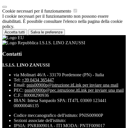
Cookie necessari per il funzionamento
I cookie necessari per il funzionamento non possono essere
disabilitati. È possibile consultare l'elenco nella pagina della cookie
policy.
Accetta tutti
Salva le preferenze
I.S.I.S. LINO ZANUSSI
Contatti
I.S.I.S. LINO ZANUSSI
via Molinari 46/A - 33170 Pordenone (PN) - Italia
Tel:
+39 0434 365447
Email:
pnis00900p@istruzione.it
Link per inviare una mail
PEC:
pnis00900p@pec.istruzione.it
Link per inviare una mail
C.F.: 80008290936
IBAN: Intesa Sanpaolo SPA: IT47L 03069 123441
00000046135
Codice meccanografico dell'istituto: PNIS00900P
Sezioni associate dell'istituto:
IPSIA: PNRI00901A - ITI MODA: PNTF009017