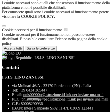
I cookie necessari sono quelli che consentono il funzionamento della
piattaforma e non è possibile disabilitarli.
Per conoscere quali sono i cookie necessari al funzionamento potete
visionare la
COOKIE POLICY
.
Cookie necessari per il funzionamento
I cookie necessari per il funzionamento non possono essere
disabilitati. È possibile consultare l'elenco nella pagina della cookie
policy.
Accetta tutti
Salva le preferenze
I.S.I.S. LINO ZANUSSI
Contatti
I.S.I.S. LINO ZANUSSI
via Molinari 46/A - 33170 Pordenone (PN) - Italia
Tel:
+39 0434 365447
Email:
pnis00900p@istruzione.it
Link per inviare una mail
PEC:
pnis00900p@pec.istruzione.it
Link per inviare una mail
C.F.: 80008290936
IBAN: Intesa Sanpaolo SPA: IT47L 03069 123441