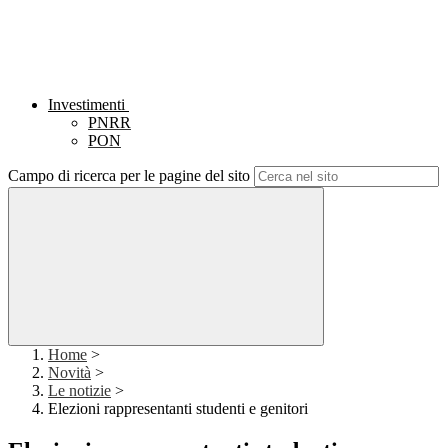
Investimenti
PNRR
PON
Campo di ricerca per le pagine del sito
Home
>
Novità
>
Le notizie
>
Elezioni rappresentanti studenti e genitori