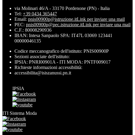
via Molinari 46/A - 33170 Pordenone (PN) - Italia
Tel:
+39 0434 365447
Email:
pnis00900p@istruzione.it
Link per inviare una mail
PEC:
pnis00900p@pec.istruzione.it
Link per inviare una mail
C.F.: 80008290936
IBAN: Intesa Sanpaolo SPA: IT47L 03069 123441
00000046135
Codice meccanografico dell'istituto: PNIS00900P
Sezioni associate dell'istituto:
IPSIA: PNRI00901A - ITI MODA: PNTF009017
Richieste informazioni accessibilità:
accessibilita@isiszanussi.pn.it
IPSIA
ITI Sistema Moda