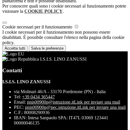
piattaforma e non è possibile disabilitarli.
Per conoscere quali sono i cookie necessari al funzionamento potete
visionare la
COOKIE POLICY
.
Cookie necessari per il funzionamento
I cookie necessari per il funzionamento non possono essere
disabilitati. È possibile consultare l'elenco nella pagina della cookie
policy.
Accetta tutti
Salva le preferenze
I.S.I.S. LINO ZANUSSI
Contatti
I.S.I.S. LINO ZANUSSI
via Molinari 46/A - 33170 Pordenone (PN) - Italia
Tel:
+39 0434 365447
Email:
pnis00900p@istruzione.it
Link per inviare una mail
PEC:
pnis00900p@pec.istruzione.it
Link per inviare una mail
C.F.: 80008290936
IBAN: Intesa Sanpaolo SPA: IT47L 03069 123441
00000046135