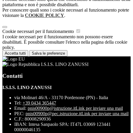
piattaforma e non è possibile disabilitarli.
Per conoscere quali sono i cookie necessari al funzionamento potete
visionare la
COOKIE POLICY
.
Cookie necessari per il funzionamento
I cookie necessari per il funzionamento non possono essere
disabilitati. È possibile consultare l'elenco nella pagina della cookie
policy.
Accetta tutti
Salva le preferenze
I.S.I.S. LINO ZANUSSI
Contatti
I.S.I.S. LINO ZANUSSI
via Molinari 46/A - 33170 Pordenone (PN) - Italia
Tel:
+39 0434 365447
Email:
pnis00900p@istruzione.it
Link per inviare una mail
PEC:
pnis00900p@pec.istruzione.it
Link per inviare una mail
C.F.: 80008290936
IBAN: Intesa Sanpaolo SPA: IT47L 03069 123441
00000046135