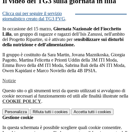
Il video del TG3 sulla giornata in lilla
Clicca qui per seguire il servizio
giornalistico creato dal TG3 FVG
.
In occasione del 15 marzo,
Giornata Nazionale del Fiocchetto
Lilla
, un gruppo di ragazze e ragazzi dell’Isis Zanussi, nell'ambito
del Progetto Ripartire, si è attivato per s
ensibilizzare sui disturbi
della nutrizione e dell’alimentazione.
Il gruppo è costituito da Sara Martin, Jovana Maznikoska, Giorgia
Pagotto, Martina Felicetta e Prionti Uddin della 3M ITI Moda,
Emma Bovo della 4M ITI Moda, Sabrina Bali della 4N ITI Moda,
Owen Kapidani e Marco Noviello della 4B IPSIA.
Notizie
Questo sito o gli strumenti terzi da questo utilizzati si avvalgono di
cookie necessari al funzionamento ed utili alle finalità illustrate nella
COOKIE POLICY
.
Personalizza
Rifiuta tutti
i cookies
Accetta tutti
i cookies
Gestione cookie
In questa schermata è possibile scegliere quali cookie consentire.