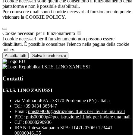
I cookie necessari sono quelli che consentono il funzionamento della
piattaforma e non è possibile disabilitarli.
Per conoscere quali sono i cookie necessari al funzionamento potete
visionare la
COOKIE POLICY
.
Cookie necessari per il funzionamento
I cookie necessari per il funzionamento non possono essere
disabilitati. È possibile consultare l'elenco nella pagina della cookie
policy.
Accetta tutti
Salva le preferenze
I.S.I.S. LINO ZANUSSI
Contatti
I.S.I.S. LINO ZANUSSI
via Molinari 46/A - 33170 Pordenone (PN) - Italia
Tel:
+39 0434 365447
Email:
pnis00900p@istruzione.it
Link per inviare una mail
PEC:
pnis00900p@pec.istruzione.it
Link per inviare una mail
C.F.: 80008290936
IBAN: Intesa Sanpaolo SPA: IT47L 03069 123441
00000046135