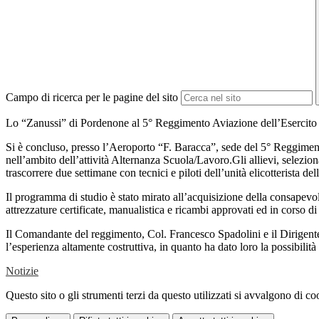
Campo di ricerca per le pagine del sito
Lo “Zanussi” di Pordenone al 5° Reggimento Aviazione dell’Eserci
Si è concluso, presso l’Aeroporto “F. Baracca”, sede del 5° Reggime
nell’ambito dell’attività Alternanza Scuola/Lavoro.Gli allievi, selezion
trascorrere due settimane con tecnici e piloti dell’unità elicotterista del
Il programma di studio è stato mirato all’acquisizione della consapevol
attrezzature certificate, manualistica e ricambi approvati ed in corso d
Il Comandante del reggimento, Col. Francesco Spadolini e il Dirigente
l’esperienza altamente costruttiva, in quanto ha dato loro la possibilit
Notizie
Questo sito o gli strumenti terzi da questo utilizzati si avvalgono di coo