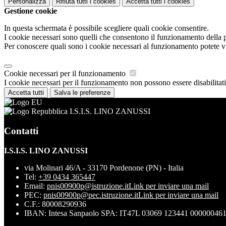
Personalizza
Rifiuta tutti
i cookies
Accetta tutti
i cookies
Gestione cookie
In questa schermata è possibile scegliere quali cookie consentire.
I cookie necessari sono quelli che consentono il funzionamento della pi
Per conoscere quali sono i cookie necessari al funzionamento potete v
Cookie necessari per il funzionamento
I cookie necessari per il funzionamento non possono essere disabilitati.
Accetta tutti
Salva le preferenze
I.S.I.S. LINO ZANUSSI
Contatti
I.S.I.S. LINO ZANUSSI
via Molinari 46/A - 33170 Pordenone (PN) - Italia
Tel:
+39 0434 365447
Email:
pnis00900p@istruzione.it
Link per inviare una mail
PEC:
pnis00900p@pec.istruzione.it
Link per inviare una mail
C.F.: 80008290936
IBAN: Intesa Sanpaolo SPA: IT47L 03069 123441 00000046