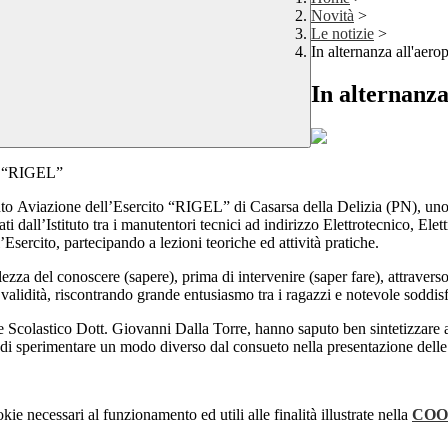
Novità
>
Le notizie
>
In alternanza all'aero
In alternanza
to “RIGEL”
nto Aviazione dell’Esercito “RIGEL” di Casarsa della Delizia (PN), un
ati dall’Istituto tra i manutentori tecnici ad indirizzo Elettrotecnico, E
l’Esercito, partecipando a lezioni teoriche ed attività pratiche.
ezza del conoscere (sapere), prima di intervenire (saper fare), attraver
i validità, riscontrando grande entusiasmo tra i ragazzi e notevole soddi
 Scolastico Dott. Giovanni Dalla Torre, hanno saputo ben sintetizzare 
à di sperimentare un modo diverso dal consueto nella presentazione delle 
kie necessari al funzionamento ed utili alle finalità illustrate nella
COO