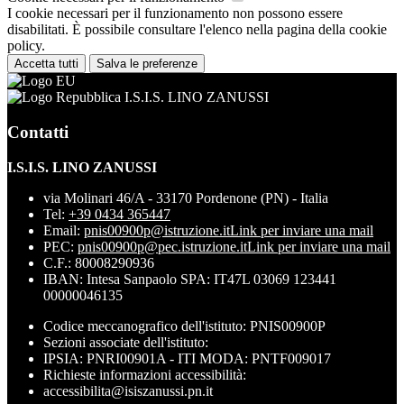
I cookie necessari per il funzionamento non possono essere
disabilitati. È possibile consultare l'elenco nella pagina della cookie
policy.
Accetta tutti
Salva le preferenze
I.S.I.S. LINO ZANUSSI
Contatti
I.S.I.S. LINO ZANUSSI
via Molinari 46/A - 33170 Pordenone (PN) - Italia
Tel:
+39 0434 365447
Email:
pnis00900p@istruzione.it
Link per inviare una mail
PEC:
pnis00900p@pec.istruzione.it
Link per inviare una mail
C.F.: 80008290936
IBAN: Intesa Sanpaolo SPA: IT47L 03069 123441
00000046135
Codice meccanografico dell'istituto: PNIS00900P
Sezioni associate dell'istituto:
IPSIA: PNRI00901A - ITI MODA: PNTF009017
Richieste informazioni accessibilità:
accessibilita@isiszanussi.pn.it