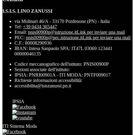
I.S.I.S. LINO ZANUSSI
via Molinari 46/A - 33170 Pordenone (PN) - Italia
Tel:
+39 0434 365447
Email:
pnis00900p@istruzione.it
Link per inviare una mail
PEC:
pnis00900p@pec.istruzione.it
Link per inviare una mail
C.F.: 80008290936
IBAN: Intesa Sanpaolo SPA: IT47L 03069 123441
00000046135
Codice meccanografico dell'istituto: PNIS00900P
Sezioni associate dell'istituto:
IPSIA: PNRI00901A - ITI MODA: PNTF009017
Richieste informazioni accessibilità:
accessibilita@isiszanussi.pn.it
IPSIA
ITI Sistema Moda