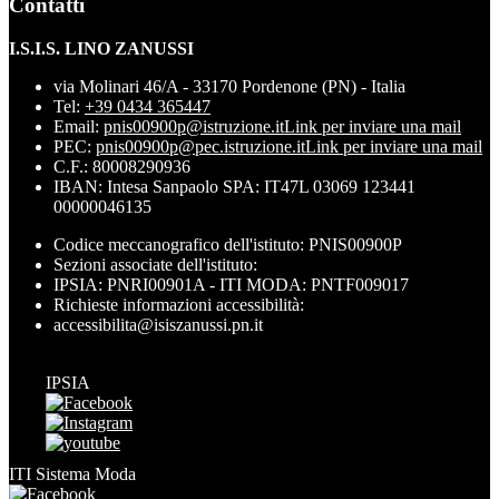
Contatti
I.S.I.S. LINO ZANUSSI
via Molinari 46/A - 33170 Pordenone (PN) - Italia
Tel:
+39 0434 365447
Email:
pnis00900p@istruzione.it
Link per inviare una mail
PEC:
pnis00900p@pec.istruzione.it
Link per inviare una mail
C.F.: 80008290936
IBAN: Intesa Sanpaolo SPA: IT47L 03069 123441
00000046135
Codice meccanografico dell'istituto: PNIS00900P
Sezioni associate dell'istituto:
IPSIA: PNRI00901A - ITI MODA: PNTF009017
Richieste informazioni accessibilità:
accessibilita@isiszanussi.pn.it
IPSIA
ITI Sistema Moda