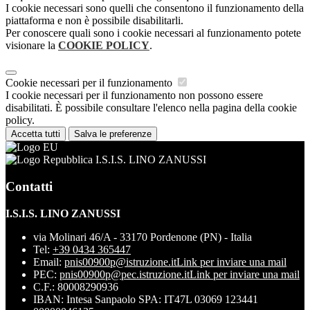
I cookie necessari sono quelli che consentono il funzionamento della
piattaforma e non è possibile disabilitarli.
Per conoscere quali sono i cookie necessari al funzionamento potete
visionare la
COOKIE POLICY
.
Cookie necessari per il funzionamento
I cookie necessari per il funzionamento non possono essere
disabilitati. È possibile consultare l'elenco nella pagina della cookie
policy.
Accetta tutti
Salva le preferenze
I.S.I.S. LINO ZANUSSI
Contatti
I.S.I.S. LINO ZANUSSI
via Molinari 46/A - 33170 Pordenone (PN) - Italia
Tel:
+39 0434 365447
Email:
pnis00900p@istruzione.it
Link per inviare una mail
PEC:
pnis00900p@pec.istruzione.it
Link per inviare una mail
C.F.: 80008290936
IBAN: Intesa Sanpaolo SPA: IT47L 03069 123441